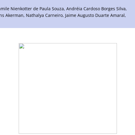
mile Nienkotter de Paula Souza, Andréia Cardoso Borges Silva,
ins Akerman, Nathalya Carneiro, Jaime Augusto Duarte Amaral,