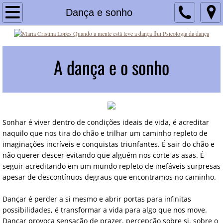
Home
Dança e sonho
Blog
A dança e o sonho
Serviços
E-books
Curso psicologia da dança
Sonhar é viver dentro de condições ideais de vida, é acreditar
naquilo que nos tira do chão e trilhar um caminho repleto de
Workshop Psicologia da dança | Curso e Cer
imaginações incríveis e conquistas triunfantes. É sair do chão e
não querer descer evitando que alguém nos corte as asas. É
Psicoterapia para bailarinos
seguir acreditando em um mundo repleto de inefáveis surpresas
apesar de descontínuos degraus que encontramos no caminho.
Livro Como Dançar Melhor
Dançar é perder a si mesmo e abrir portas para infinitas
possibilidades, é transformar a vida para algo que nos move.
Livro "Temas em Psicologia da Dança: ensa
Dançar provoca sensação de prazer, percepção sobre si, sobre o