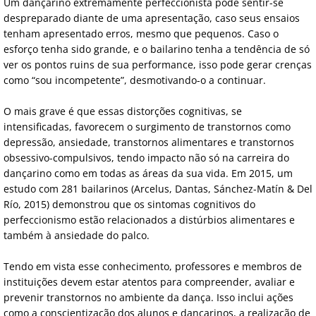
Um dançarino extremamente perfeccionista pode sentir-se
despreparado diante de uma apresentação, caso seus ensaios
tenham apresentado erros, mesmo que pequenos. Caso o
esforço tenha sido grande, e o bailarino tenha a tendência de só
ver os pontos ruins de sua performance, isso pode gerar crenças
como “sou incompetente”, desmotivando-o a continuar.
O mais grave é que essas distorções cognitivas, se
intensificadas, favorecem o surgimento de transtornos como
depressão, ansiedade, transtornos alimentares e transtornos
obsessivo-compulsivos, tendo impacto não só na carreira do
dançarino como em todas as áreas da sua vida. Em 2015, um
estudo com 281 bailarinos (Arcelus, Dantas, Sánchez-Matín & Del
Río, 2015) demonstrou que os sintomas cognitivos do
perfeccionismo estão relacionados a distúrbios alimentares e
também à ansiedade do palco.
Tendo em vista esse conhecimento, professores e membros de
instituições devem estar atentos para compreender, avaliar e
prevenir transtornos no ambiente da dança. Isso inclui ações
como a conscientização dos alunos e dançarinos, a realização de