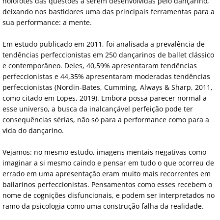
holofotes das questões a serem desenvolvidas pelo dançarino,
deixando nos bastidores uma das principais ferramentas para a
Ecobag e livros Psicologia da Dança
sua performance: a mente.
Dançar sem medo
Em estudo publicado em 2011, foi analisada a prevalência de
tendências perfeccionistas em 250 dançarinos de ballet clássico
e contemporâneo. Deles, 40,59% apresentaram tendências
perfeccionistas e 44,35% apresentaram moderadas tendências
perfeccionistas (Nordin-Bates, Cumming, Always & Sharp, 2011,
como citado em Lopes, 2019). Embora possa parecer normal a
esse universo, a busca da inalcançável perfeição pode ter
consequências sérias, não só para a performance como para a
vida do dançarino.
​Vejamos: no mesmo estudo, imagens mentais negativas como
imaginar a si mesmo caindo e pensar em tudo o que ocorreu de
errado em uma apresentação eram muito mais recorrentes em
bailarinos perfeccionistas. Pensamentos como esses recebem o
nome de cognições disfuncionais, e podem ser interpretados no
ramo da psicologia como uma construção falha da realidade.