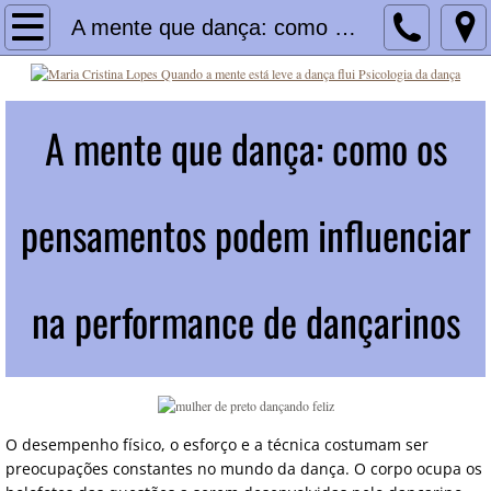
Home
A mente que dança: como os pensamentos podem influenciar na performance de dançarinos | Psicologia da dança
Blog
A mente que dança: como os
Serviços
E-books
pensamentos podem influenciar
Curso psicologia da dança
na performance de dançarinos
Workshop Psicologia da dança | Curso e Cer
Psicoterapia para bailarinos
Livro Como Dançar Melhor
O desempenho físico, o esforço e a técnica costumam ser
preocupações constantes no mundo da dança. O corpo ocupa os
Livro "Temas em Psicologia da Dança: ensa